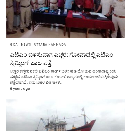
GOA
NEWS
UTTARA KANNADA
ಎಟಿಎಂ ಬಳಸುವಾಗ ಎಚ್ಚರ: ಗೋವಾದಲ್ಲಿ ಎಟಿಎಂ
ಸ್ಕಿಮ್ಮಿಂಗ್ ಜಾಲ ಪತ್ತೆ
ಉತ್ತರ ಕನ್ನಡ: ನಕಲಿ ಎಟಿಎಂ ಕಾರ್ಡ್ ಬಳಸಿ ಹಣ ದೋಚುವ ಅಂತಾರಾಷ್ಟ್ರೀಯ
ಮಟ್ಟದ ಎಟಿಎಂ ಸ್ಕಿಮ್ಮಿಂಗ್ ಜಾಲ ಕರಾವಳಿ ರಾಜ್ಯಗಳಲ್ಲಿ ಕಾರ್ಯಾಚರಿಸುತ್ತಿರುವುದು
ಪತ್ತೆಯಾಗಿದೆ. ಇದು ಬಹಳ ಖತರ್ನಾಕ…
6 years ago