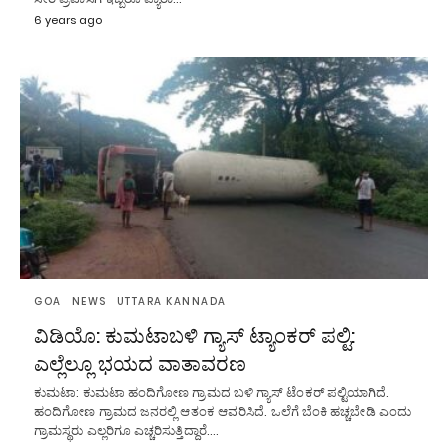
6 years ago
GOA
NEWS
UTTARA KANNADA
ವಿಡಿಯೊ: ಕುಮಟಾಬಳಿ ಗ್ಯಾಸ್ ಟ್ಯಾಂಕರ್ ಪಲ್ಟಿ:
ಎಲ್ಲೆಲ್ಲೂ ಭಯದ ವಾತಾವರಣ
ಕುಮಟಾ: ಕುಮಟಾ ಹಂದಿಗೋಣ ಗ್ರಾಮದ ಬಳಿ ಗ್ಯಾಸ್ ಟೆಂಕರ್ ಪಲ್ಟಿಯಾಗಿದೆ.
ಹಂದಿಗೋಣ ಗ್ರಾಮದ ಜನರಲ್ಲಿ ಆತಂಕ ಆವರಿಸಿದೆ. ಒಲೆಗೆ ಬೆಂಕಿ ಹಚ್ಚಬೇಡಿ ಎಂದು
ಗ್ರಾಮಸ್ಥರು ಎಲ್ಲರಿಗೂ ಎಚ್ಚರಿಸುತ್ತಿದ್ದಾರೆ.…