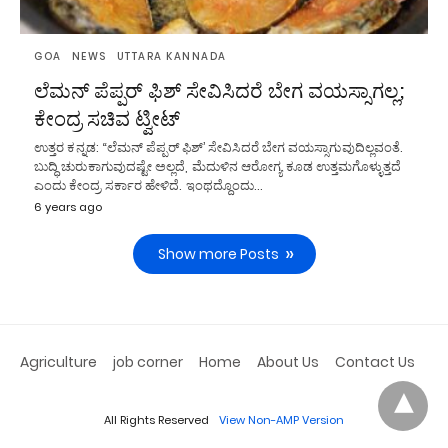
GOA
NEWS
UTTARA KANNADA
ಲೆಮನ್ ಪೆಪ್ಪರ್ ಫಿಶ್ ಸೇವಿಸಿದರೆ ಬೇಗ ವಯಸ್ಸಾಗಲ್ಲ;
ಕೇಂದ್ರ ಸಚಿವ ಟ್ವೀಟ್
ಉತ್ತರ ಕನ್ನಡ: “ಲೆಮನ್ ಪೆಪ್ಪರ್ ಫಿಶ್’ ಸೇವಿಸಿದರೆ ಬೇಗ ವಯಸ್ಸಾಗುವುದಿಲ್ಲವಂತೆ.
ಬುದ್ಧಿ ಚುರುಕಾಗುವುದಷ್ಟೇ ಅಲ್ಲದೆ, ಮೆದುಳಿನ ಆರೋಗ್ಯ ಕೂಡ ಉತ್ತಮಗೊಳ್ಳುತ್ತದೆ
ಎಂದು ಕೇಂದ್ರ ಸರ್ಕಾರ ಹೇಳಿದೆ. ಇಂಥದ್ದೊಂದು…
6 years ago
Show more Posts
Agriculture
job corner
Home
About Us
Contact Us
All Rights Reserved
View Non-AMP Version