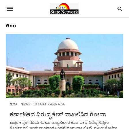
Goa
GOA
NEWS
UTTARA KANNADA
ಕರ್ನಾಟಕದ ವಿರುದ್ಧ ಕೇಸ್ ದಾಖಲಿಸಿದ ಗೋವಾ
ಉತ್ತರ ಕನ್ನಡ: ನೆರೆಯ ಗೋವಾ ರಾಜ್ಯ ಸರ್ಕಾರ ಕರ್ನಾಟಕದ ವಿರುದ್ಧ ಸುಪ್ರೀಂ
ಕೋರ್ಟ್ ನಲ್ಲಿ ಇಂದು ನ್ಯಾಯಾಂಗ ನಿಂದನೆ ದೂರು ದಾಖಲಿಸಿದೆ. ಸುಪ್ರೀಂ ಕೋರ್ಟ್