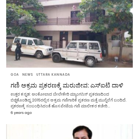
GOA
NEWS
UTTARA KANNADA
ಗಣಿ ಅಕ್ರಮ ಪ್ರಕರಣಕ್ಕೆ ಮರುಜೀವ: ಎಸ್ಐಟಿ ದಾಳಿ
ಉತ್ತರ ಕನ್ನಡ: ಅಂಕೋಲಾದ ಬೇಲೇಕೇರಿ ಮ್ಯಾಂಗನಿಸ್ ಪ್ರಕರಣದಿಂದ
ಬಿಚ್ಚಿಕೊಂಡಿದ್ದ 2015ರಲ್ಲಿನ ಅಕ್ರಮ ಗಣಿಗಾರಿಕೆ ಪ್ರಕರಣ ಮತ್ತೆ ಮುನ್ನೆಲೆಗೆ ಬಂದಿದೆ.
ಪ್ರಕರಣಕ್ಕೆ ಸಂಬಂಧಿಸಿದಂತೆ ಹೊಸಪೇಟೆಯ ಗಣಿ ಮಾಲೀಕರ ಕಚೇರಿ…
6 years ago