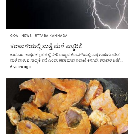
GOA
NEWS
UTTARA KANNADA
ಕರಾವಳಿಯಲ್ಲಿ ಮತ್ತೆ ಮಳೆ ಎಚ್ಚರಿಕೆ
ಕಾರವಾರ: ಉತ್ತರ ಕನ್ನಡ ಜಿಲ್ಲೆ ಸೇರಿ ರಾಜ್ಯದ ಕರಾವಳಿಯಲ್ಲಿ ಮತ್ತೆ ಗುಡುಗು ಸಹಿತ
ಮಳೆ ಬೀಳುವ ಸಾಧ್ಯತೆ ಇದೆ ಎಂದು ಹವಾಮಾನ ಇಲಾಖೆ ತಿಳಿಸಿದೆ. ಕರಾವಳಿ ಜತೆಗೆ…
6 years ago