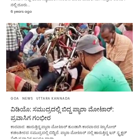
ನಲ್ಲಿ ದೂರು…
6 years ago
GOA
NEWS
UTTARA KANNADA
ವಿಡಿಯೊ: ಸಮುದ್ರದಲ್ಲಿ ಬಿದ್ದ ಪ್ಯಾರಾ ಮೋಟಾರ್:
ಪ್ರವಾಸಿಗ ಗಂಭೀರ
ಕಾರವಾರ: ಹಾರುತ್ತಿದ್ದ ಪ್ಯಾರಾ ಮೋಟಾರ್ ತುಂಡಾಗಿ ಕಾರವಾರದ ಟ್ಯಾಗೋರ್
ಕಡಲತೀರದ ಸಮುದ್ರದಲ್ಲಿ ಬಿದ್ದಿದೆ. ಪ್ಯಾರಾ ಮೋಟಾರ್ ನಲ್ಲಿ ಹಾರುತ್ತಿದ್ದ ಇನ್ ಸ್ಟ್ರಕ್ಟರ್
ಸೇರಿ ಪ್ರವಾಸಿಗ ಇಬ್ಬರೂ ಪ್ಯಾರಾ…