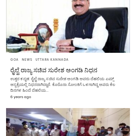
GOA
NEWS
UTTARA KANNADA
ರೈಲ್ವೆ ರಾಜ್ಯ ಸಚಿವ ಸುರೇಶ ಅಂಗಡಿ ನಿಧನ
ಉತ್ತರ ಕನ್ನಡ: ರೈಲ್ವೆ ರಾಜ್ಯ ಸಚಿವ ಸುರೇಶ ಅಂಗಡಿ ಅವರು ದೆಹಲಿಯ ಏಮ್ಸ್
ಆಸ್ಪತ್ರೆಯಲ್ಲಿ ನಿಧನರಾಗಿದ್ದಾರೆ. ಕೊರೊನಾ ಸೋಂಕಿಗೆ ಒಳಗಾಗಿದ್ದ ಅವರು ಕೆಲ
ದಿನಗಳ ಹಿಂದೆ ದೆಹಲಿಯ…
6 years ago