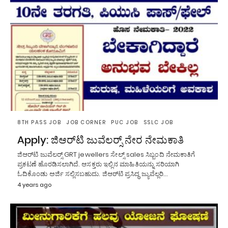
8TH PASS JOB
JOB CORNER
PUC JOB
SSLC JOB
Apply: ಜಿಆರ್‌ಟಿ ಜುವೆಲರ‍್ಸ್ ನೇರ ನೇಮಕಾತಿ
ಜಿಆರ್‌ಟಿ ಜುವೆಲರ‍್ಸ್ GRT jewellers ಸೇಲ್ಸ್ sales ಸಿಬ್ಬಂದಿ ನೇಮಕಾತಿಗೆ
ಪ್ರಕಟಣೆ ಹೊರಡಿಸಲಾಗಿದೆ. ಆಸಕ್ತರು ಇಲ್ಲಿನ ಮಾಹಿತಿಯನ್ನು ಸರಿಯಾಗಿ
ಓದಿಕೊಂಡು ಅರ್ಜಿ ಸಲ್ಲಿಸಬಹುದು. ಜಿಆರ್‌ಟಿ ಪ್ರಸಿದ್ಧ ಜ್ಯುವೆಲ್ಲರಿ…
4 years ago