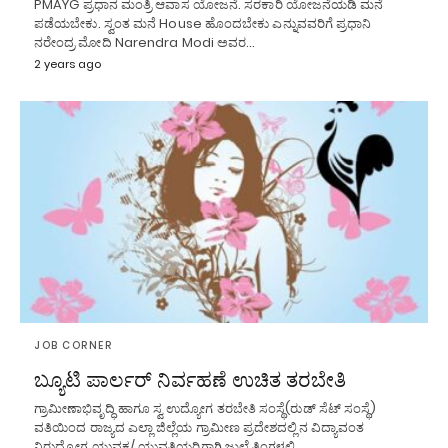
PMAYG ಪ್ರಧಾನ ಮಂತ್ರಿ ಆವಾಸ ಯೋಜನೆ. ಸರಕಾರಿ ಯೋಜನೆಯಡಿ ಮನೆ
ಪಡೆಯಬೇಕು. ಸ್ವಂತ ಮನೆ House ಹೊಂದಬೇಕು ಎನ್ನುವವರಿಗೆ ಪ್ರಧಾನಿ
ನರೇಂದ್ರ ಮೋದಿ Narendra Modi ಅವರ…
2 years ago
JOB CORNER
ಬ್ಯೂಟಿ ಪಾರ್ಲರ್ ನಿರ್ವಹಣೆ ಉಚಿತ ತರಬೇತಿ
ಗ್ರಾಮೀಣಾಭಿವೃದ್ಧಿ ಹಾಗೂ ಸ್ವ ಉದ್ಯೋಗ ತರಬೇತಿ ಸಂಸ್ಥೆ(ರುಡ್ ಸೆಟ್ ಸಂಸ್ಥೆ)
ವತಿಯಿಂದ ರಾಜ್ಯದ ಎಲ್ಲಾ ಜಿಲ್ಲೆಯ ಗ್ರಾಮೀಣ ಪ್ರದೇಶದಲ್ಲಿನ ವಿದ್ಯಾವಂತ
ನಿರುದ್ಯೋಗ ಯುವಕ/ ಯುವತಿಯರಿಗಾಗಿ ಜುಲೈ ತಿಂಗಳಲ್ಲಿ…