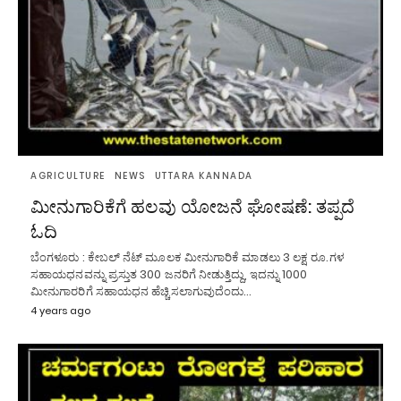
AGRICULTURE
NEWS
UTTARA KANNADA
ಮೀನುಗಾರಿಕೆಗೆ ಹಲವು ಯೋಜನೆ ಘೋಷಣೆ: ತಪ್ಪದೆ
ಓದಿ
ಬೆಂಗಳೂರು : ಕೇಬಲ್ ನೆಟ್ ಮೂಲಕ ಮೀನುಗಾರಿಕೆ ಮಾಡಲು 3 ಲಕ್ಷ ರೂ.ಗಳ
ಸಹಾಯಧನವನ್ನು ಪ್ರಸ್ತುತ 300 ಜನರಿಗೆ ನೀಡುತ್ತಿದ್ದು, ಇದನ್ನು 1000
ಮೀನುಗಾರರಿಗೆ ಸಹಾಯಧನ ಹೆಚ್ಚಿಸಲಾಗುವುದೆಂದು…
4 years ago