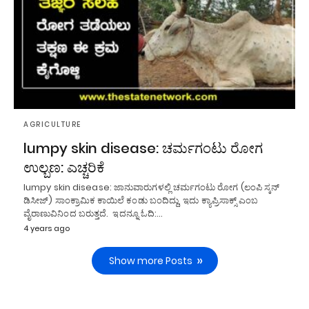
AGRICULTURE
lumpy skin disease: ಚರ್ಮಗಂಟು ರೋಗ
ಉಲ್ಬಣ: ಎಚ್ಚರಿಕೆ
lumpy skin disease: ಜಾನುವಾರುಗಳಲ್ಲಿ ಚರ್ಮಗಂಟು ರೋಗ (ಲಂಪಿ ಸ್ಕನ್
ಡಿಸೀಜ್) ಸಾಂಕ್ರಾಮಿಕ ಕಾಯಿಲೆ ಕಂಡು ಬಂದಿದ್ದು, ಇದು ಕ್ಯಾಪ್ರಿಸಾಕ್ಸ್ ಎಂಬ
ವೈರಾಣುವಿನಿಂದ ಬರುತ್ತದೆ. ಇದನ್ನೂ ಓದಿ:…
4 years ago
Show more Posts