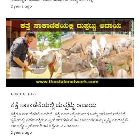
2 years ago
AGRICULTURE
ಕತ್ತೆ ಸಾಕಾಣಿಕೆಯಲ್ಲಿ ದುಪ್ಪಟ್ಟು ಆದಾಯ
ಕತ್ತೆಗೂ ಈಗ ಬೇಡಿಕೆ ಬಂದಿದೆ. ಕತ್ತೆ ಎಂದು ಬೈಯುವಾಗ ಒಮ್ಮೆ ಅಲೋಚಿಸಬೇಕಿದೆ.
ಕೃಷಿಯಲ್ಲಿ ನಡೆಯುತ್ತಿರುವ ಪ್ರಯೋಗಗಳು ಹೊಸ ಅವಕಾಶಗಳನ್ನು ಸೃಷ್ಟಿ ಮಾಡುತ್ತಿವೆ.
ಅಂಥದ್ದೇ ಪ್ರಯೋಗದಿಂದ ಕತ್ತೆಗೂ ವಸಂತಕಾಲ…
2 years ago