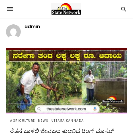
admin
AGRICULTURE
NEWS
UTTARA KANNADA
ರೈತನ ಬಾಳಲ್ಲಿ ಜೀವಜಲ ತುಂಬಿದ ರಿಂಗ್ ಮಾಸ್ಟರ್