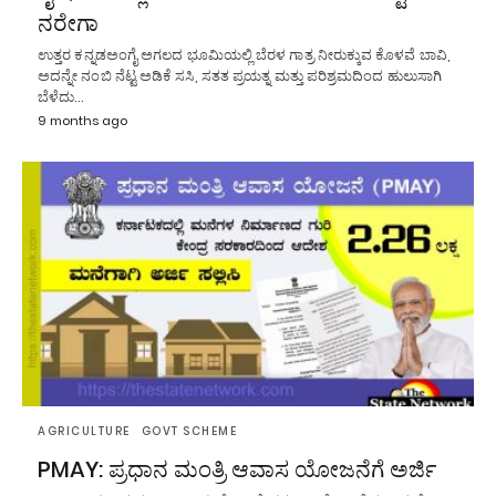
ನರೇಗಾ
ಉತ್ತರ ಕನ್ನಡಅಂಗೈ ಅಗಲದ ಭೂಮಿಯಲ್ಲಿ ಬೆರಳ ಗಾತ್ರ ನೀರುಕ್ಕುವ ಕೊಳವೆ ಬಾವಿ,
ಅದನ್ನೇ ನಂಬಿ ನೆಟ್ಟ ಅಡಿಕೆ ಸಸಿ, ಸತತ ಪ್ರಯತ್ನ ಮತ್ತು ಪರಿಶ್ರಮದಿಂದ ಹುಲುಸಾಗಿ
ಬೆಳೆದು…
9 months ago
AGRICULTURE
GOVT SCHEME
PMAY: ಪ್ರಧಾನ ಮಂತ್ರಿ ಆವಾಸ ಯೋಜನೆಗೆ ಅರ್ಜಿ