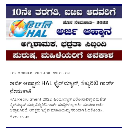
JOB CORNER
PUC JOB
SSLC JOB
ಅರ್ಜಿ ಆಹ್ವಾನ: HAL ಫೈರ್‌ಮ್ಯಾನ್, ಸೆಕ್ಯುರಿಟಿ ಗಾರ್ಡ್
ನೇಮಕಾತಿ
HAL Recruitment 2022. ಹಿಂದೂಸ್ಥಾನ್ ಏರೋನಾಟಿಕ್ಸ್ ಲಿಮಿಟೆಡ್
ಫೈರ್‌ಮ್ಯಾನ್ ಮತ್ತು ಸೆಕ್ಯುರಿಟಿ ಗಾರ್ಡ್ ಹುದ್ದೆಗಳನ್ನು ಭರ್ತಿ ಮಾಡಲು ಅರ್ಜಿ
ಆಹ್ವಾನಿಸಿನಿದೆ. ಆಸಕ್ತರು ಇಲ್ಲಿನ ಮಾಹಿತಿಯನ್ನು ಸರಿಯಾಗಿ ಓದಿಕೊಂಡು…
4 years ago