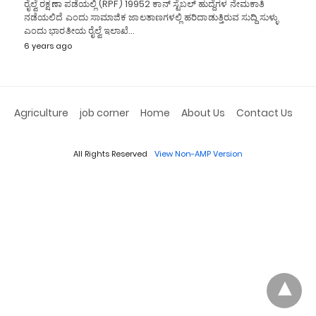
ರೈಲ್ವೆ ರಕ್ಷಣಾ ಪಡೆಯಲ್ಲಿ (RPF) 19952 ಕಾನ್ ಸ್ಟೆಬಲ್ ಹುದ್ದೆಗಳ ನೇಮಕಾತಿ
ನಡೆಯಲಿದೆ ಎಂದು ಸಾಮಾಜಿಕ ಜಾಲತಾಣಗಳಲ್ಲಿ ಹರಿದಾಡುತ್ತಿರುವ ಸುದ್ದಿ ಸುಳ್ಳು
ಎಂದು ಭಾರತೀಯ ರೈಲ್ವೆ ಇಲಾಖೆ…
6 years ago
Agriculture
job corner
Home
About Us
Contact Us
All Rights Reserved
View Non-AMP Version