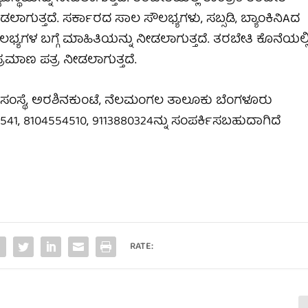
ಗುತ್ತದೆ. ಸರ್ಕಾರದ ಸಾಲ ಸೌಲಭ್ಯಗಳು, ಸಬ್ಸಡಿ, ಬ್ಯಾಂಕಿನಿAದ
ಯಗಳ ಬಗ್ಗೆ ಮಾಹಿತಿಯನ್ನು ನೀಡಲಾಗುತ್ತದೆ. ತರಬೇತಿ ಕೊನೆಯಲ್ಲ
ರಮಾಣ ಪತ್ರ ನೀಡಲಾಗುತ್ತದೆ.
ೆಟ್ ಸಂಸ್ಥೆ, ಅರಶಿನಕುಂಟೆ, ನೆಲಮಂಗಲ ತಾಲೂಕು
ಬೆಂಗಳೂರು
2541, 8104554510, 9113880324ನ್ನು ಸಂಪರ್ಕಿಸಬಹುದಾಗಿದೆ
RATE: