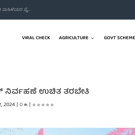
ಗಿ ಮಹಿಳೆಯರ ಫೈ...
VIRAL CHECK
AGRICULTURE
GOVT SCHEM
ರ್ ನಿರ್ವಹಣೆ ಉಚಿತ ತರಬೇತಿ
2, 2024
|
0
|