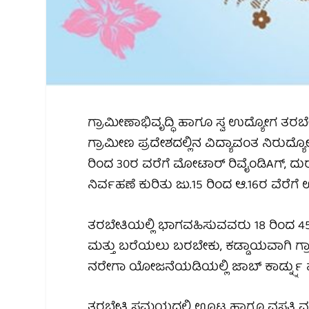
ಗ್ರಾಮೀಣಾಭಿವೃದ್ಧಿ ಹಾಗೂ ಸ್ವ ಉದ್ಯೋಗ ತರಬೇತಿ
ಗ್ರಾಮೀಣ ಪ್ರದೇಶದಲ್ಲಿನ ವಿದ್ಯಾವಂತ ನಿರುದ್
ರಿಂದ 30ರ ವರೆಗೆ ಮೋಟಾರ್ ರಿವೈಂಡಿAಗ್, ದುರ
ನಿರ್ವಹಣೆ ಕುರಿತು ಜು.15 ರಿಂದ ಆ.16ರ ವೆರೆಗೆ 
ತರಬೇತಿಯಲ್ಲಿ ಭಾಗವಹಿಸುವವರು 18 ರಿಂದ
ಮತ್ತು ಬರೆಯಲು ಬರಬೇಕು, ಕಡ್ಡಾಯವಾಗಿ ಗ್ರಾ
ನರೇಗಾ ಯೋಜನೆಯಡಿಯಲ್ಲಿ ಜಾಬ್ ಕಾರ್ಡ್ನ್ನು
ತರಬೇತಿ ಸಮಯದಲ್ಲಿ ಊಟ ಹಾಗೂ ವಸತಿ ವ್ಯವಸ್ಥ