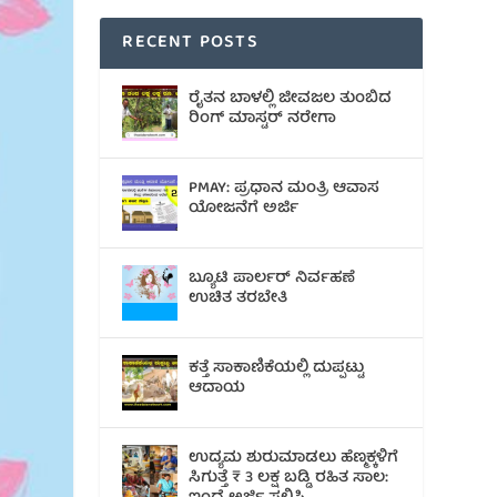
RECENT POSTS
ರೈತನ ಬಾಳಲ್ಲಿ ಜೀವಜಲ ತುಂಬಿದ
ರಿಂಗ್ ಮಾಸ್ಟರ್ ನರೇಗಾ
PMAY: ಪ್ರಧಾನ ಮಂತ್ರಿ ಆವಾಸ
ಯೋಜನೆಗೆ ಅರ್ಜಿ
ಬ್ಯೂಟಿ ಪಾರ್ಲರ್ ನಿರ್ವಹಣೆ
ಉಚಿತ ತರಬೇತಿ
ಕತ್ತೆ ಸಾಕಾಣಿಕೆಯಲ್ಲಿ ದುಪ್ಪಟ್ಟು
ಆದಾಯ
ಉದ್ಯಮ ಶುರುಮಾಡಲು ಹೆಣ್ಮಕ್ಕಳಿಗೆ
ಸಿಗುತ್ತೆ ₹ 3 ಲಕ್ಷ ಬಡ್ಡಿ ರಹಿತ ಸಾಲ: