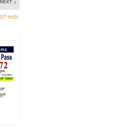
NEXT
ಗೆ ಅರ್ಜಿ
ನ್
್ವಾನ