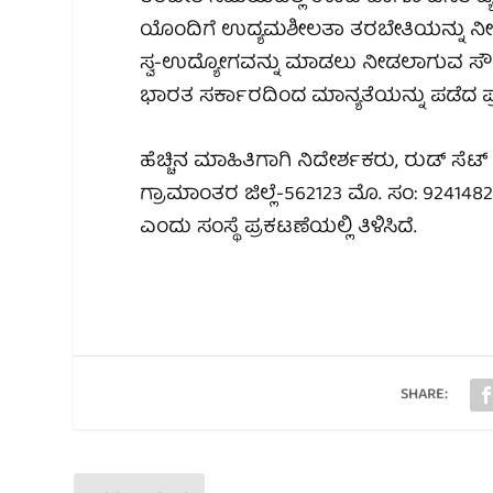
ಯೊಂದಿಗೆ ಉದ್ಯಮಶೀಲತಾ ತರಬೇತಿಯನ್ನು ನೀಡಲಾ
ಸ್ವ-ಉದ್ಯೋಗವನ್ನು ಮಾಡಲು ನೀಡಲಾಗುವ ಸೌಲಭ್
ಭಾರತ ಸರ್ಕಾರದಿಂದ ಮಾನ್ಯತೆಯನ್ನು ಪಡೆದ ಪ್
ಹೆಚ್ಚಿನ ಮಾಹಿತಿಗಾಗಿ ನಿದೇರ್ಶಕರು, ರುಡ್ ಸ
ಗ್ರಾಮಾಂತರ ಜಿಲ್ಲೆ-562123 ಮೊ. ಸಂ: 924148
ಎಂದು ಸಂಸ್ಥೆ ಪ್ರಕಟಣೆಯಲ್ಲಿ ತಿಳಿಸಿದೆ.
SHARE: