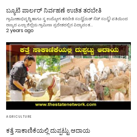
ಬ್ಯೂಟಿ ಪಾರ್ಲರ್ ನಿರ್ವಹಣೆ ಉಚಿತ ತರಬೇತಿ
ಗ್ರಾಮೀಣಾಭಿವೃದ್ಧಿ ಹಾಗೂ ಸ್ವ ಉದ್ಯೋಗ ತರಬೇತಿ ಸಂಸ್ಥೆ(ರುಡ್ ಸೆಟ್ ಸಂಸ್ಥೆ) ವತಿಯಿಂದ
ರಾಜ್ಯದ ಎಲ್ಲಾ ಜಿಲ್ಲೆಯ ಗ್ರಾಮೀಣ ಪ್ರದೇಶದಲ್ಲಿನ ವಿದ್ಯಾವಂತ…
2 years ago
AGRICULTURE
ಕತ್ತೆ ಸಾಕಾಣಿಕೆಯಲ್ಲಿ ದುಪ್ಪಟ್ಟು ಆದಾಯ