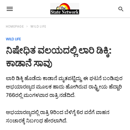
HOMEPAGE
WILD LIFE
WILD LIFE
ನಿಷೇಧಿತ ವಲಯದಲ್ಲಿ ಲಾರಿ ಡಿಕ್ಕಿ:
ಕಾಡಾನೆ ಸಾವು
ಲಾರಿ ಡಿಕ್ಕಿ ಹೊಡೆದು ಕಾಡಾನೆ ಮೃತಪಟ್ಟಿದ್ದು, ಈ ಘಟನೆ ಬಂಡಿಪುರ
ಅಭಯಾರಣ್ಯದ ಮೂಲಕ ಹಾದು ಹೋಗಿರುವ ರಾಷ್ಟ್ರೀಯ ಹೆದ್ದಾರಿ
766ರಲ್ಲಿ ಮಂಗಳವಾರ ರಾತ್ರಿ ನಡೆದಿದೆ.
ಅಭಯಾರಣ್ಯದಲ್ಲಿ ರಾತ್ರಿ 9ರಿಂದ ಬೆಳಿಗ್ಗೆ 6ರ ವರೆಗೆ ವಾಹನ
ಸಂಚಾರಕ್ಕೆ ನಿರ್ಬಂಧ ಹೇರಲಾಗಿದೆ.