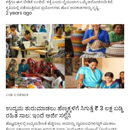
ಕತ್ತೆಗೂ ಈಗ ಬೇಡಿಕೆ ಬಂದಿದೆ. ಕತ್ತೆ ಎಂದು ಬೈಯುವಾಗ ಒಮ್ಮೆ ಅಲೋಚಿಸಬೇಕಿದೆ.
ಕೃಷಿಯಲ್ಲಿ ನಡೆಯುತ್ತಿರುವ ಪ್ರಯೋಗಗಳು ಹೊಸ ಅವಕಾಶಗಳನ್ನು ಸೃಷ್ಟಿ…
2 years ago
JOB CORNER
ಉದ್ಯಮ ಶುರುಮಾಡಲು ಹೆಣ್ಮಕ್ಕಳಿಗೆ ಸಿಗುತ್ತೆ ₹ 3 ಲಕ್ಷ ಬಡ್ಡಿ
ರಹಿತ ಸಾಲ: ಇಂದೆ ಅರ್ಜಿ ಸಲ್ಲಿಸಿ
ಹೆಣ್ಣುಮಕ್ಕಳಲ್ಲಿ ಉದ್ಯಮಶೀಲತೆ ಹೆಚ್ಚಿಸಲು, ಅವರನ್ನು ಸ್ವಾವಲಂಬಿಗಳನ್ನಾಗಿ ಮಾಡಲು
ಕೇಂದ್ರ ಸರ್ಕಾರದ ಮಹಿಳಾ ಅಭಿವೃದ್ಧಿ ನಿಗಮ 'ಉದ್ಯೋಗಿನಿ ಯೋಜನೆ' (ಉದ್ಯೋಗಿನಿ