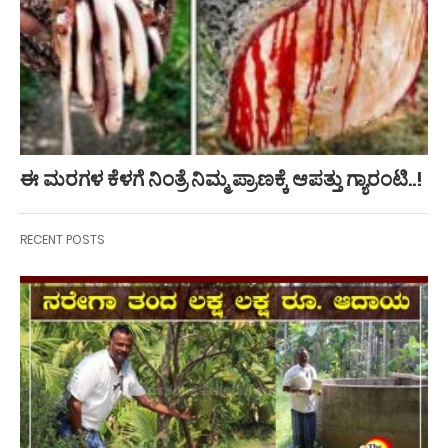
ಈ ಮರಗಳ ಕೆಳಗೆ ನಿಂತ್ರೆ ನಿಮ್ಮ ಪ್ರಾಣಕ್ಕೆ ಆಪತ್ತು ಗ್ಯಾರಂಟಿ..!
RECENT POSTS