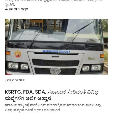
ಸ್ಕೀಮ್)…
4 years ago
JOB CORNER
KSRTC: FDA, SDA, ಸಹಾಯಕ ಸೇರಿದಂತೆ ವಿವಿಧ
ಹುದ್ದೆಗಳಿಗೆ ಅರ್ಜಿ ಆಹ್ವಾನ
ಕರ್ನಾಟಕ ರಾಜ್ಯ ರಸ್ತೆ ಸಾರಿಗೆ ನಿಗಮ ನೌಕರರ ಕ್ರೆಡಿಟ್ ಸಹಕಾರ ಸಂಘ ನಿಯಮಿತವು,
ವಿವಿಧ ಹುದ್ದೆಗಳ ಭರ್ತಿಗೆ ಅಧಿಸೂಚನೆ ಬಿಡುಗಡೆ…