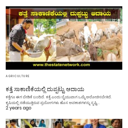
AGRICULTURE
ಕತ್ತೆ ಸಾಕಾಣಿಕೆಯಲ್ಲಿ ದುಪ್ಪಟ್ಟು ಆದಾಯ
ಕತ್ತೆಗೂ ಈಗ ಬೇಡಿಕೆ ಬಂದಿದೆ. ಕತ್ತೆ ಎಂದು ಬೈಯುವಾಗ ಒಮ್ಮೆ ಅಲೋಚಿಸಬೇಕಿದೆ.
ಕೃಷಿಯಲ್ಲಿ ನಡೆಯುತ್ತಿರುವ ಪ್ರಯೋಗಗಳು ಹೊಸ ಅವಕಾಶಗಳನ್ನು ಸೃಷ್ಟಿ…
2 years ago