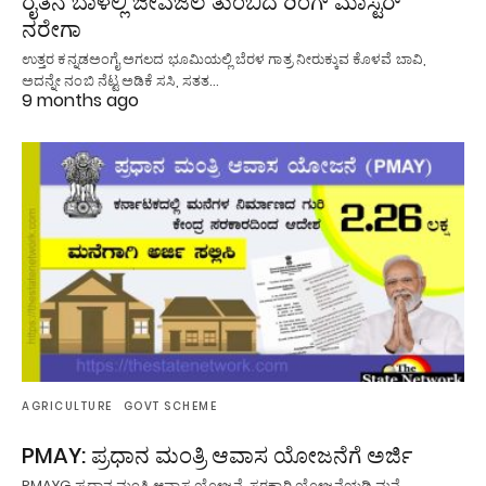
ರೈತನ ಬಾಳಲ್ಲಿ ಜೀವಜಲ ತುಂಬಿದ ರಿಂಗ್ ಮಾಸ್ಟರ್
ನರೇಗಾ
ಉತ್ತರ ಕನ್ನಡಅಂಗೈ ಅಗಲದ ಭೂಮಿಯಲ್ಲಿ ಬೆರಳ ಗಾತ್ರ ನೀರುಕ್ಕುವ ಕೊಳವೆ ಬಾವಿ,
ಅದನ್ನೇ ನಂಬಿ ನೆಟ್ಟ ಅಡಿಕೆ ಸಸಿ, ಸತತ…
9 months ago
AGRICULTURE
GOVT SCHEME
PMAY: ಪ್ರಧಾನ ಮಂತ್ರಿ ಆವಾಸ ಯೋಜನೆಗೆ ಅರ್ಜಿ
PMAYG ಪ್ರಧಾನ ಮಂತ್ರಿ ಆವಾಸ ಯೋಜನೆ. ಸರಕಾರಿ ಯೋಜನೆಯಡಿ ಮನೆ