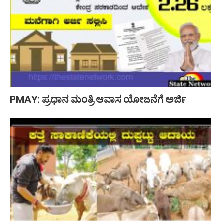
PMAY: ಪ್ರಧಾನ ಮಂತ್ರಿ ಆವಾಸ ಯೋಜನೆಗೆ ಅರ್ಜಿ