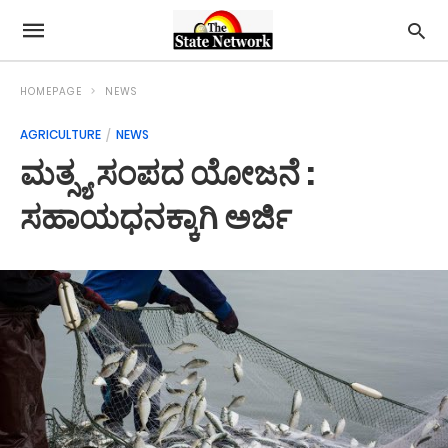
HOMEPAGE
NEWS
AGRICULTURE
NEWS
ಮತ್ಸ್ಯ ಸಂಪದ ಯೋಜನೆ :
ಸಹಾಯಧನಕ್ಕಾಗಿ ಅರ್ಜಿ