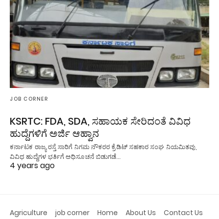
JOB CORNER
KSRTC: FDA, SDA, ಸಹಾಯಕ ಸೇರಿದಂತೆ ವಿವಿಧ
ಹುದ್ದೆಗಳಿಗೆ ಅರ್ಜಿ ಆಹ್ವಾನ
ಕರ್ನಾಟಕ ರಾಜ್ಯ ರಸ್ತೆ ಸಾರಿಗೆ ನಿಗಮ ನೌಕರರ ಕ್ರೆಡಿಟ್ ಸಹಕಾರ ಸಂಘ ನಿಯಮಿತವು,
ವಿವಿಧ ಹುದ್ದೆಗಳ ಭರ್ತಿಗೆ ಅಧಿಸೂಚನೆ ಬಿಡುಗಡೆ…
4 years ago
Agriculture
job corner
Home
About Us
Contact Us