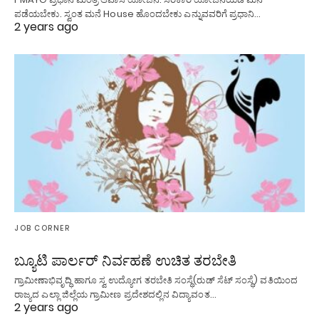
ಪಡೆಯಬೇಕು. ಸ್ವಂತ ಮನೆ House ಹೊಂದಬೇಕು ಎನ್ನುವವರಿಗೆ ಪ್ರಧಾನಿ…
2 years ago
JOB CORNER
ಬ್ಯೂಟಿ ಪಾರ್ಲರ್ ನಿರ್ವಹಣೆ ಉಚಿತ ತರಬೇತಿ
ಗ್ರಾಮೀಣಾಭಿವೃದ್ಧಿ ಹಾಗೂ ಸ್ವ ಉದ್ಯೋಗ ತರಬೇತಿ ಸಂಸ್ಥೆ(ರುಡ್ ಸೆಟ್ ಸಂಸ್ಥೆ) ವತಿಯಿಂದ
ರಾಜ್ಯದ ಎಲ್ಲಾ ಜಿಲ್ಲೆಯ ಗ್ರಾಮೀಣ ಪ್ರದೇಶದಲ್ಲಿನ ವಿದ್ಯಾವಂತ…
2 years ago