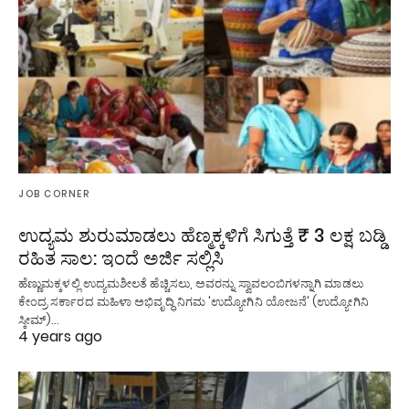
JOB CORNER
ಉದ್ಯಮ ಶುರುಮಾಡಲು ಹೆಣ್ಮಕ್ಕಳಿಗೆ ಸಿಗುತ್ತೆ ₹ 3 ಲಕ್ಷ ಬಡ್ಡಿ
ರಹಿತ ಸಾಲ: ಇಂದೆ ಅರ್ಜಿ ಸಲ್ಲಿಸಿ
ಹೆಣ್ಣುಮಕ್ಕಳಲ್ಲಿ ಉದ್ಯಮಶೀಲತೆ ಹೆಚ್ಚಿಸಲು, ಅವರನ್ನು ಸ್ವಾವಲಂಬಿಗಳನ್ನಾಗಿ ಮಾಡಲು
ಕೇಂದ್ರ ಸರ್ಕಾರದ ಮಹಿಳಾ ಅಭಿವೃದ್ಧಿ ನಿಗಮ 'ಉದ್ಯೋಗಿನಿ ಯೋಜನೆ' (ಉದ್ಯೋಗಿನಿ
ಸ್ಕೀಮ್)…
4 years ago