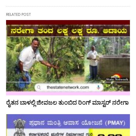
RELATED POST
ರೈತನ ಬಾಳಲ್ಲಿ ಜೀವಜಲ ತುಂಬಿದ ರಿಂಗ್ ಮಾಸ್ಟರ್ ನರೇಗಾ