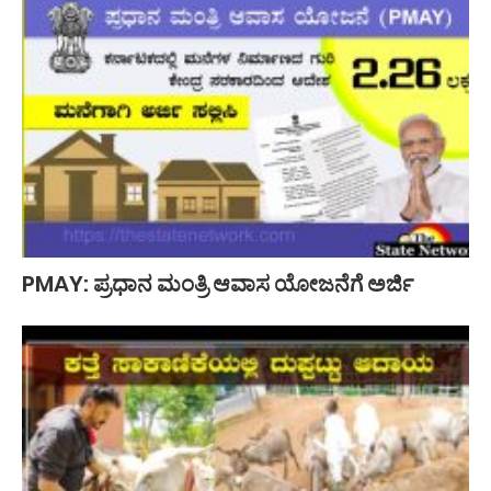
PMAY: ಪ್ರಧಾನ ಮಂತ್ರಿ ಆವಾಸ ಯೋಜನೆಗೆ ಅರ್ಜಿ