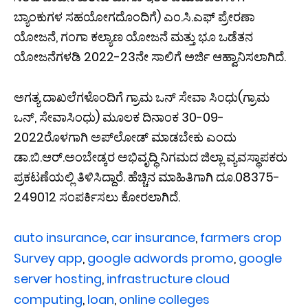
ಬ್ಯಾಂಕುಗಳ ಸಹಯೋಗದೊಂದಿಗೆ) ಎಂ.ಸಿ.ಎಫ್ ಪ್ರೇರಣಾ
ಯೋಜನೆ, ಗಂಗಾ ಕಲ್ಯಾಣ ಯೋಜನೆ ಮತ್ತು ಭೂ ಒಡೆತನ
ಯೋಜನೆಗಳಡಿ 2022-23ನೇ ಸಾಲಿಗೆ ಅರ್ಜಿ ಆಹ್ವಾನಿಸಲಾಗಿದೆ.
ಅಗತ್ಯ ದಾಖಲೆಗಳೊಂದಿಗೆ ಗ್ರಾಮ ಒನ್ ಸೇವಾ ಸಿಂಧು(ಗ್ರಾಮ
ಒನ್, ಸೇವಾಸಿಂಧು) ಮೂಲಕ ದಿನಾಂಕ 30-09-
2022ರೊಳಗಾಗಿ ಅಪ್‍ಲೋಡ್ ಮಾಡಬೇಕು ಎಂದು
ಡಾ.ಬಿ.ಆರ್.ಅಂಬೇಡ್ಕರ ಅಭಿವೃದ್ಧಿ ನಿಗಮದ ಜಿಲ್ಲಾ ವ್ಯವಸ್ಥಾಪಕರು
ಪ್ರಕಟಣೆಯಲ್ಲಿ ತಿಳಿಸಿದ್ದಾರೆ. ಹೆಚ್ಚಿನ ಮಾಹಿತಿಗಾಗಿ ದೂ.08375-
249012 ಸಂಪರ್ಕಿಸಲು ಕೋರಲಾಗಿದೆ.
auto insurance
, 
car insurance
, 
farmers crop
Survey app
, 
google adwords promo
, 
google
server hosting
, 
infrastructure cloud
computing
, 
loan
, 
online colleges