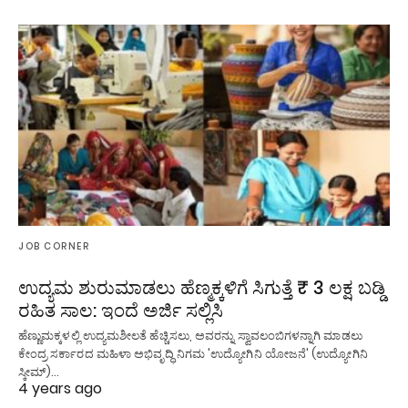
JOB CORNER
ಉದ್ಯಮ ಶುರುಮಾಡಲು ಹೆಣ್ಮಕ್ಕಳಿಗೆ ಸಿಗುತ್ತೆ ₹ 3 ಲಕ್ಷ ಬಡ್ಡಿ
ರಹಿತ ಸಾಲ: ಇಂದೆ ಅರ್ಜಿ ಸಲ್ಲಿಸಿ
ಹೆಣ್ಣುಮಕ್ಕಳಲ್ಲಿ ಉದ್ಯಮಶೀಲತೆ ಹೆಚ್ಚಿಸಲು, ಅವರನ್ನು ಸ್ವಾವಲಂಬಿಗಳನ್ನಾಗಿ ಮಾಡಲು
ಕೇಂದ್ರ ಸರ್ಕಾರದ ಮಹಿಳಾ ಅಭಿವೃದ್ಧಿ ನಿಗಮ 'ಉದ್ಯೋಗಿನಿ ಯೋಜನೆ' (ಉದ್ಯೋಗಿನಿ
ಸ್ಕೀಮ್)…
4 years ago