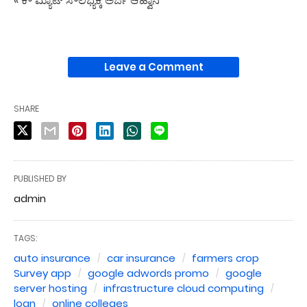
« ಕೌ ಮ್ಯಾಟ್ ಸೌಲಭ್ಯಕ್ಕೆ ಅರ್ಜಿ ಆಹ್ವಾನ
Leave a Comment
SHARE
PUBLISHED BY
admin
TAGS:
auto insurance
car insurance
farmers crop
Survey app
google adwords promo
google
server hosting
infrastructure cloud computing
loan
online colleges