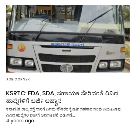
JOB CORNER
KSRTC: FDA, SDA, ಸಹಾಯಕ ಸೇರಿದಂತೆ ವಿವಿಧ
ಹುದ್ದೆಗಳಿಗೆ ಅರ್ಜಿ ಆಹ್ವಾನ
ಕರ್ನಾಟಕ ರಾಜ್ಯ ರಸ್ತೆ ಸಾರಿಗೆ ನಿಗಮ ನೌಕರರ ಕ್ರೆಡಿಟ್ ಸಹಕಾರ ಸಂಘ ನಿಯಮಿತವು,
ವಿವಿಧ ಹುದ್ದೆಗಳ ಭರ್ತಿಗೆ ಅಧಿಸೂಚನೆ ಬಿಡುಗಡೆ…
4 years ago