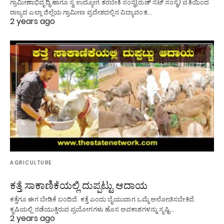
ಗ್ರಾಮೀಣಾಭಿವೃದ್ಧಿ ಹಾಗೂ ಸ್ವ ಉದ್ಯೋಗ ತರಬೇತಿ ಸಂಸ್ಥೆ(ರುಡ್ ಸೆಟ್ ಸಂಸ್ಥೆ) ವತಿಯಿಂದ
ರಾಜ್ಯದ ಎಲ್ಲಾ ಜಿಲ್ಲೆಯ ಗ್ರಾಮೀಣ ಪ್ರದೇಶದಲ್ಲಿನ ವಿದ್ಯಾವಂತ…
2 years ago
AGRICULTURE
ಕತ್ತೆ ಸಾಕಾಣಿಕೆಯಲ್ಲಿ ದುಪ್ಪಟ್ಟು ಆದಾಯ
ಕತ್ತೆಗೂ ಈಗ ಬೇಡಿಕೆ ಬಂದಿದೆ. ಕತ್ತೆ ಎಂದು ಬೈಯುವಾಗ ಒಮ್ಮೆ ಅಲೋಚಿಸಬೇಕಿದೆ.
ಕೃಷಿಯಲ್ಲಿ ನಡೆಯುತ್ತಿರುವ ಪ್ರಯೋಗಗಳು ಹೊಸ ಅವಕಾಶಗಳನ್ನು ಸೃಷ್ಟಿ…
2 years ago