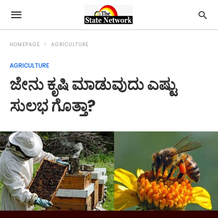
HOMEPAGE
AGRICULTURE
AGRICULTURE
ಜೇನು ಕೃಷಿ ಮಾಡುವುದು ಎಷ್ಟು
ಸುಲಭ ಗೊತ್ತಾ?