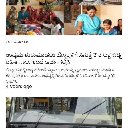
JOB CORNER
ಉದ್ಯಮ ಶುರುಮಾಡಲು ಹೆಣ್ಮಕ್ಕಳಿಗೆ ಸಿಗುತ್ತೆ ₹ 3 ಲಕ್ಷ ಬಡ್ಡಿ
ರಹಿತ ಸಾಲ: ಇಂದೆ ಅರ್ಜಿ ಸಲ್ಲಿಸಿ
ಹೆಣ್ಣುಮಕ್ಕಳಲ್ಲಿ ಉದ್ಯಮಶೀಲತೆ ಹೆಚ್ಚಿಸಲು, ಅವರನ್ನು ಸ್ವಾವಲಂಬಿಗಳನ್ನಾಗಿ ಮಾಡಲು
ಕೇಂದ್ರ ಸರ್ಕಾರದ ಮಹಿಳಾ ಅಭಿವೃದ್ಧಿ ನಿಗಮ 'ಉದ್ಯೋಗಿನಿ ಯೋಜನೆ' (ಉದ್ಯೋಗಿನಿ
ಸ್ಕೀಮ್)…
4 years ago