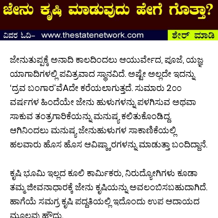
ಜೇನುತುಪ್ಪಕ್ಕೆ ಅನಾದಿ ಕಾಲದಿಂದಲು ಆಯುರ್ವೇದ, ಪೂಜೆ, ಯಜ್ಞ
ಯಾಗಾದಿಗಳಲ್ಲಿ ಪವಿತ್ರವಾದ ಸ್ಥಾನವಿದೆ. ಅಷ್ಟೇ ಅಲ್ಲದೇ ಇದನ್ನು
‘ದ್ರವ ಬಂಗಾರ’ವೆAದೇ ಕರೆಯಲಾಗುತ್ತದೆ. ಸುಮಾರು 2೦೦
ವರ್ಷಗಳ ಹಿಂದೆಯೇ ಜೇನು ಹುಳುಗಳನ್ನು ಪಳಗಿಸುವ ಅಥವಾ
ಸಾಕುವ ತಂತ್ರಗಾರಿಕೆಯನ್ನು ಮನುಷ್ಯ ಕಲಿತುಕೊಂಡಿದ್ದ.
ಆಗಿನಿಂದಲು ಮನುಷ್ಯ ಜೇನುಹುಳುಗಳ ಸಾಕಾಣಿಕೆಯಲ್ಲಿ
ಹಲವಾರು ಹೊಸ ಹೊಸ ಆವಿಷ್ಕ್ಕಾರಗಳನ್ನು ಮಾಡುತ್ತಾ ಬಂದಿದ್ದಾನೆ.
ಕೃಷಿ ಭೂಮಿ ಇಲ್ಲದ ಕೂಲಿ ಕಾರ್ಮಿಕರು, ನಿರುದ್ಯೋಗಿಗಳು ಕೂಡಾ
ತಮ್ಮ ಜೀವನಾಧಾರಕ್ಕೆ ಜೇನು ಕೃಷಿಯನ್ನು ಅವಲಂಬಿಸಬಹುದಾಗಿದೆ.
ಹಾಗೆಯೆ ಸಮಗ್ರ ಕೃಷಿ ಪದ್ದತಿಯಲ್ಲಿ ಇದೊಂದು ಉಪ ಆದಾಯದ
ಮೂಲವು ಹೌದು.