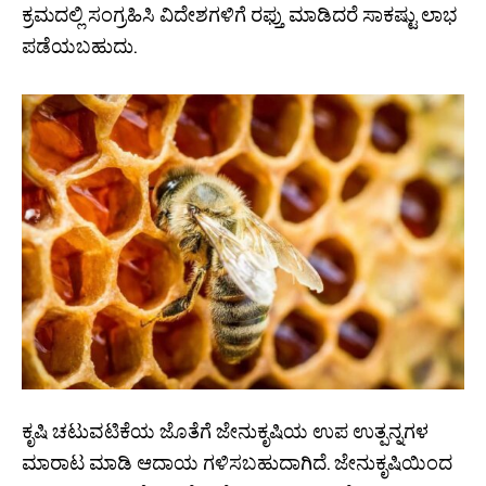
ಕ್ರಮದಲ್ಲಿ ಸಂಗ್ರಹಿಸಿ ವಿದೇಶಗಳಿಗೆ ರಫ್ತು ಮಾಡಿದರೆ ಸಾಕಷ್ಟು ಲಾಭ
ಪಡೆಯಬಹುದು.
ಕೃಷಿ ಚಟುವಟಿಕೆಯ ಜೊತೆಗೆ ಜೇನುಕೃಷಿಯ ಉಪ ಉತ್ಪನ್ನಗಳ
ಮಾರಾಟ ಮಾಡಿ ಆದಾಯ ಗಳಿಸಬಹುದಾಗಿದೆ. ಜೇನುಕೃಷಿಯಿಂದ