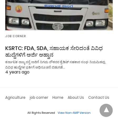
JOB CORNER
KSRTC: FDA, SDA, ಸಹಾಯಕ ಸೇರಿದಂತೆ ವಿವಿಧ
ಹುದ್ದೆಗಳಿಗೆ ಅರ್ಜಿ ಆಹ್ವಾನ
ಕರ್ನಾಟಕ ರಾಜ್ಯ ರಸ್ತೆ ಸಾರಿಗೆ ನಿಗಮ ನೌಕರರ ಕ್ರೆಡಿಟ್ ಸಹಕಾರ ಸಂಘ ನಿಯಮಿತವು,
ವಿವಿಧ ಹುದ್ದೆಗಳ ಭರ್ತಿಗೆ ಅಧಿಸೂಚನೆ ಬಿಡುಗಡೆ…
4 years ago
Agriculture
job corner
Home
About Us
Contact Us
All Rights Reserved
View Non-AMP Version