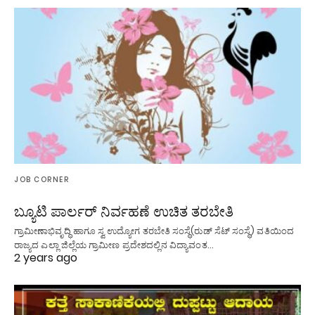
JOB CORNER
ಬ್ಯೂಟಿ ಪಾರ್ಲರ್ ನಿರ್ವಹಣೆ ಉಚಿತ ತರಬೇತಿ
ಗ್ರಾಮೀಣಾಭಿವೃದ್ಧಿ ಹಾಗೂ ಸ್ವ ಉದ್ಯೋಗ ತರಬೇತಿ ಸಂಸ್ಥೆ(ರುಡ್ ಸೆಟ್ ಸಂಸ್ಥೆ) ವತಿಯಿಂದ
ರಾಜ್ಯದ ಎಲ್ಲಾ ಜಿಲ್ಲೆಯ ಗ್ರಾಮೀಣ ಪ್ರದೇಶದಲ್ಲಿನ ವಿದ್ಯಾವಂತ…
2 years ago