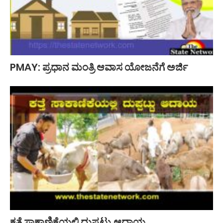
PMAY: ಪ್ರಧಾನ ಮಂತ್ರಿ ಆವಾಸ ಯೋಜನೆಗೆ ಅರ್ಜಿ
ಕತ್ತೆ ಸಾಕಾಣಿಕೆಯಲ್ಲಿ ದುಪ್ಪಟ್ಟು ಆದಾಯ