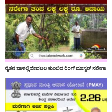
ರೈತನ ಬಾಳಲ್ಲಿ ಜೀವಜಲ ತುಂಬಿದ ರಿಂಗ್ ಮಾಸ್ಟರ್ ನರೇಗಾ