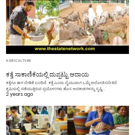
AGRICULTURE
ಕತ್ತೆ ಸಾಕಾಣಿಕೆಯಲ್ಲಿ ದುಪ್ಪಟ್ಟು ಆದಾಯ
ಕತ್ತೆಗೂ ಈಗ ಬೇಡಿಕೆ ಬಂದಿದೆ. ಕತ್ತೆ ಎಂದು ಬೈಯುವಾಗ ಒಮ್ಮೆ ಅಲೋಚಿಸಬೇಕಿದೆ.
ಕೃಷಿಯಲ್ಲಿ ನಡೆಯುತ್ತಿರುವ ಪ್ರಯೋಗಗಳು ಹೊಸ ಅವಕಾಶಗಳನ್ನು ಸೃಷ್ಟಿ…
2 years ago