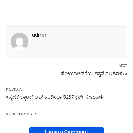
admin
NEXT
ಸೋಯಾಅವರೆಯ ಬಿತ್ತನೆ ಸಲಹೆಗಳು »
PREVIOUS
« ಸ್ಟೇಟ್ ಬ್ಯಾಂಕ್ ಆಫ್ ಇಂಡಿಯಾ 5237 ಕ್ಲರ್ಕ್ ನೇಮಕಾತಿ
VIEW COMMENTS
Leave a Comment